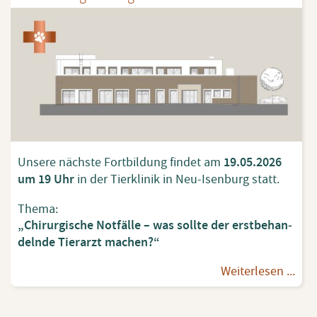
Un­se­re nächs­te Fort­bil­dung fin­det am
19.05.2026
um 19 Uhr
in der Tier­kli­nik in Neu-Isen­burg statt.
Thema:
„Chir­ur­gi­sche Not­fäl­le – was soll­te der erst­be­han­
deln­de Tier­arzt ma­chen?“
Wei­ter­le­sen ...