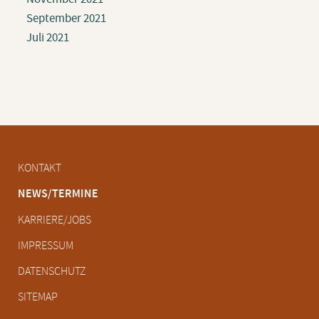
September 2021
Juli 2021
Navigation
KONTAKT
überspringen
NEWS/TERMINE
KARRIERE/JOBS
IMPRESSUM
DATENSCHUTZ
SITEMAP