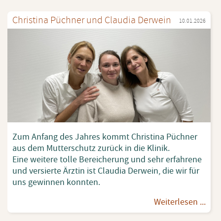
Chris­ti­na Püch­ner und Clau­dia Der­wein
10.01.2026
Zum An­fang des Jah­res kommt Chris­ti­na Püch­ner
aus dem Mut­ter­schutz zu­rück in die Kli­nik.
Eine wei­te­re tolle Be­rei­che­rung und sehr er­fah­re­ne
und ver­sier­te Ärz­tin ist Clau­dia Der­wein, die wir für
uns ge­win­nen konn­ten.
Wei­ter­le­sen ...