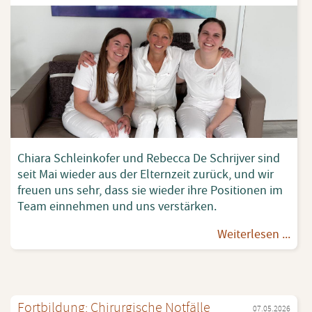
Chi­a­ra Schlein­k­o­fer und Re­bec­ca De Schrij­ver sind
seit Mai wie­der aus der El­tern­zeit zu­rück, und wir
freu­en uns sehr, dass sie wie­der ihre Po­si­tio­nen im
Team ein­neh­men und uns ver­stär­ken.
Wei­ter­le­sen ...
Fort­bil­dung: Chir­ur­gi­sche Not­fäl­le
07.05.2026