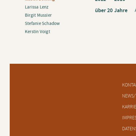
Larissa Lenz
über 20
Jahre
Birgit Mussler
Stefanie Schadow
Kerstin Voigt
Naviga
KONTA
übersp
NEWS/
KARRI
IMPRE
DATEN