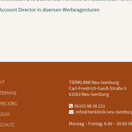
Account Director in diversen Werbeagenturen
tion
KT
TIERKLINIK Neu-Isenburg
ringen
Carl-Friedrich-Gauß-Straße 5
TERMINE
63263 Neu-Isenburg
ERE/JOBS
06102 88 38 221
info@tierklinik-neu-isenbur
SSUM
Montag – Freitag:
8.00 – 20.00 U
SCHUTZ