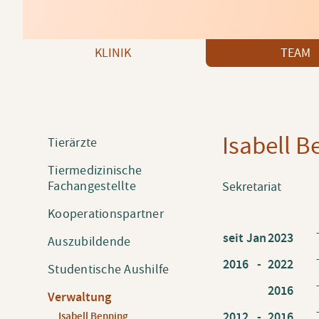
Navigation überspringen
KLINIK
TEAM
Isabell B
Navigation
Tierärzte
überspringen
Tiermedizinische
Fachangestellte
Sekretariat
Kooperationspartner
seit Jan
2023
Auszubildende
2016 -
2022
Studentische Aushilfe
2016
Verwaltung
2012 -
2016
Isabell Benning