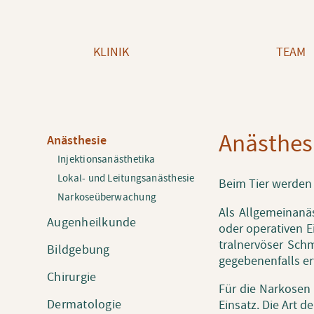
Navigation überspringen
KLINIK
TEAM
An­äs­the­s
Navigation
Anästhesie
überspringen
Injektionsanästhetika
Lokal- und Leitungsanästhesie
Beim Tier wer­den v
Narkoseüberwachung
Als All­ge­mein­a­n
Augenheilkunde
oder ope­ra­ti­ven E
tral­ner­vö­ser Sch
Bildgebung
ge­ge­be­nen­falls e
Chirurgie
Für die Nar­ko­sen
Dermatologie
Ein­satz. Die Art de