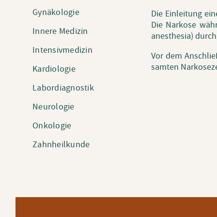
Gynäkologie
Die Ein­lei­tung ein
Die Nar­ko­se wäh­r
Innere Medizin
anes­the­sia) durch­
Intensivmedizin
Vor dem An­schlie­ß
sam­ten Nar­ko­se­ze
Kardiologie
Labordiagnostik
Neurologie
Onkologie
Zahnheilkunde