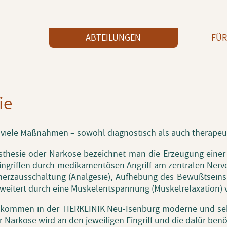
ABTEILUNGEN
FÜR
ie
iele Maß­nah­men – so­wohl dia­gnos­tisch als auch the­ra­peu­ti
­äs­the­sie oder Nar­ko­se be­zeich­net man die Er­zeu­gung einer 
in­grif­fen durch me­di­ka­men­tö­sen An­griff am zen­tra­len Ner­
mer­zaus­schal­tung (An­al­ge­sie), Auf­he­bung des Be­wußt­seins
r­wei­tert durch eine Mus­kel­ent­span­nung (Mus­kel­re­la­xa­ti­on) 
 kom­men in der TIER­KLI­NIK Neu-Isen­burg mo­der­ne und sehr
r Nar­ko­se wird an den je­wei­li­gen Ein­griff und die dafür be­nö­t