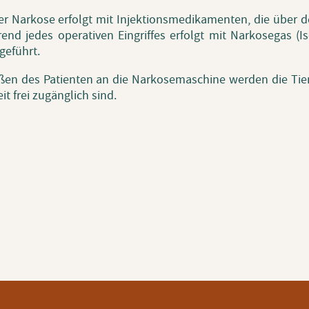
er Nar­ko­se er­folgt mit In­jek­ti­ons­me­di­ka­men­ten, die über
end jedes ope­ra­ti­ven Ein­grif­fes er­folgt mit Nar­ko­se­gas (
ge­führt.
en des Pa­ti­en­ten an die Nar­ko­se­ma­schi­ne wer­den die Ti
it frei zu­gäng­lich sind.