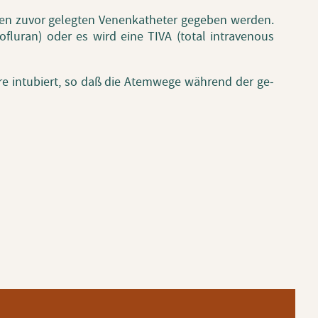
 den zuvor ge­leg­ten Ve­nen­ka­the­ter ge­ge­ben wer­den.
Is­of­lu­ran) oder es wird eine TIVA (total in­tra­venous
ere in­tu­biert, so daß die Atem­we­ge wäh­rend der ge­