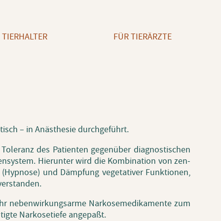
 TIERHALTER
FÜR TIERÄRZTE
sch – in An­äs­the­sie durch­ge­führt.
To­le­ranz des Pa­ti­en­ten ge­gen­über dia­gnos­ti­schen
ven­sys­tem. Hier­un­ter wird die Kom­bi­na­ti­on von zen­
 (Hyp­no­se) und Dämp­fung ve­ge­ta­ti­ver Funk­tio­nen,
ver­stan­den.
 ne­ben­wir­kungs­ar­me Nar­ko­se­me­di­ka­men­te zum
ig­te Nar­ko­se­tie­fe an­ge­paßt.