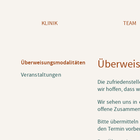
Navigation überspringen
KLINIK
TEAM
Über­wei­s
Navigation
Überweisungsmodalitäten
überspringen
Veranstaltungen
Die zu­frie­den­stel
wir hof­fen, dass wi
Wir sehen uns in e
of­fe­ne Zu­sam­men­
Bitte über­mit­teln
den Ter­min vor­be­r