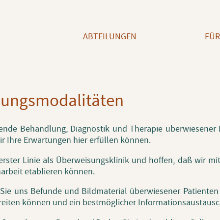
ABTEILUNGEN
FÜR
ungs­mo­da­li­tä­ten
­len­de Be­hand­lung, Dia­gnos­tik und The­ra­pie über­wie­se­ner 
r Ihre Er­war­tun­gen hier er­fül­len kön­nen.
rs­ter Linie als Über­wei­sungs­kli­nik und hof­fen, daß wir m
ar­beit eta­blie­ren kön­nen.
 Sie uns Be­fun­de und Bild­ma­te­ri­al über­wie­se­ner Pa­ti­en­
ei­ten kön­nen und ein best­mög­li­cher In­for­ma­ti­ons­aus­tausch