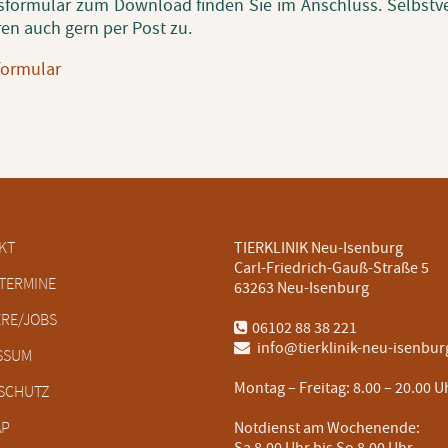
­for­mu­lar zum Down­load fin­den Sie im An­schluss. Selbst­ve
­ren auch gern per Post zu.
or­mu­lar
tion
KT
TIERKLINIK Neu-Isenburg
ringen
Carl-Friedrich-Gauß-Straße 5
TERMINE
63263 Neu-Isenburg
ERE/JOBS
06102 88 38 221
info@tierklinik-neu-isenbur
SSUM
Montag – Freitag:
8.00 – 20.00 U
SCHUTZ
AP
Notdienst am Wochenende: