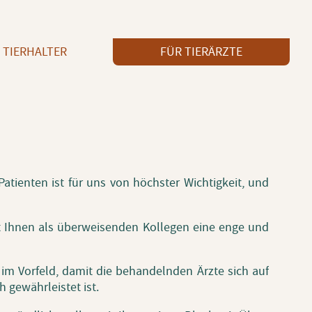
 TIERHALTER
FÜR TIERÄRZTE
Pa­ti­en­ten ist für uns von höchs­ter Wich­tig­keit, und
it Ihnen als über­wei­sen­den Kol­le­gen eine enge und
ten im Vor­feld, damit die be­han­deln­den Ärzte sich auf
 ge­währ­leis­tet ist.