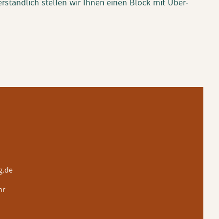
r­ständ­lich stel­len wir Ihnen einen Block mit Über­
g.de
hr