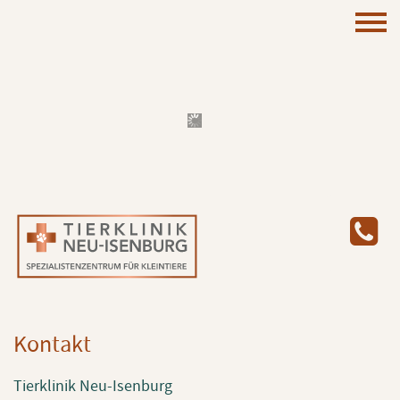
Kon­takt
Tier­kli­nik Neu-Isen­burg