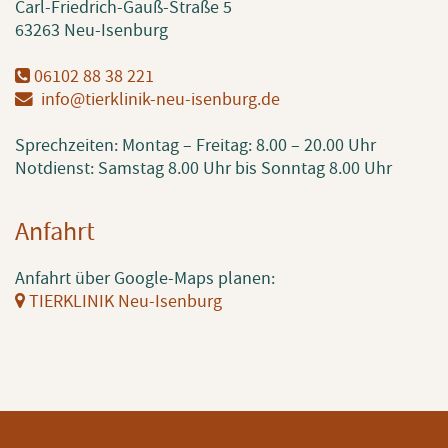
Carl-Fried­rich-Gauß-Stra­ße 5
63263 Neu-Isen­burg
06102 88 38 221
info@​tierklinik-neu-isenburg.​de
Sprech­zei­ten: Mon­tag – Frei­tag:
8.00 – 20.00 Uhr
Not­dienst: Sams­tag 8.00 Uhr bis Sonn­tag 8.00 Uhr
An­fahrt
An­fahrt über Goog­le-Maps pla­nen:
TIER­KLI­NIK Neu-Isen­burg