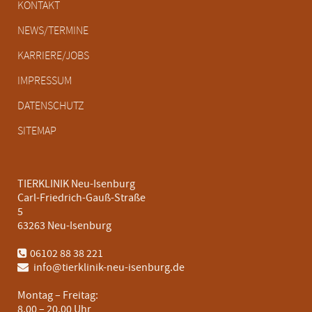
Navigation
KONTAKT
überspringen
NEWS/TERMINE
KARRIERE/JOBS
IMPRESSUM
DATENSCHUTZ
SITEMAP
TIERKLINIK Neu-Isenburg
Carl-Friedrich-Gauß-Straße
5
63263 Neu-Isenburg
06102 88 38 221
info@tierklinik-neu-isenburg.de
Montag – Freitag:
8.00 – 20.00 Uhr