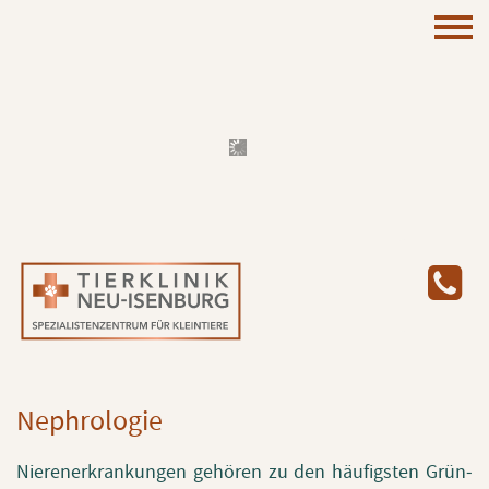
Ne­phro­lo­gie
Nie­ren­er­kran­kun­gen ge­hö­ren zu den häu­figs­ten Grün­