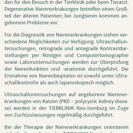
den für den Be­such in der Tier­kli­nik oder beim Tier­arzt.
De­ge­ne­ra­ti­ve Nie­ren­er­krakun­gen be­tref­fen einen Groß­
teil der äl­te­ren Pa­ti­en­ten; bei Jung­tie­ren kom­men an­
ge­bo­re­ne Pro­ble­me vor.
Für die Dia­gnos­tik von Nie­ren­er­kran­kun­gen ste­hen ver­
schie­de­ne Mög­lich­kei­ten zur Ver­fü­gung. Ul­tra­schall­un­
ter­su­chun­gen, re­tro­gra­de und an­te­gra­de Kon­trast­dar­
stel­lun­gen per Rönt­gen und Com­pu­ter­to­mo­gra­phie
sowie La­bor­un­ter­su­chun­gen wer­den zur Über­prü­fung
der Nie­ren­funk­ti­on und -ana­to­mie durch­ge­führt. Die
Ent­nah­me von Nie­ren­bi­op­ta­ten ist so­wohl unter Ul­tra­
schall­kontrol­le als auch la­pa­ro­sko­pisch mög­lich.
Ul­tra­schall­un­ter­su­chun­gen auf an­ge­bo­re­ne Nie­ren­er­
kran­kun­gen von Kat­zen (PKD – po­ly­cys­tic kid­ney di­sea­
se) wer­den in der TIER­KLI­NIK Neu-Isen­burg im Zuge
von Zucht­zu­las­sun­gen re­gel­mä­ßig durch­ge­führt.
Bei der The­ra­pie der Nie­ren­er­kran­kun­gen ori­en­tie­ren