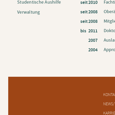
Studentische Aushilfe
Facht
seit
2010
Oberä
seit
2008
Verwaltung
Mitgl
seit
2008
Dokto
bis
2011
Ausla
2007
Appro
2004
Naviga
KONTA
übersp
NEWS/
KARRI