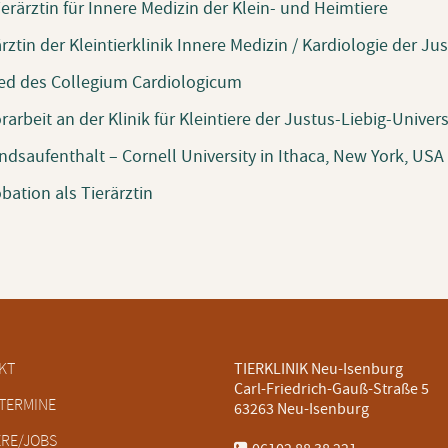
ierärztin für Innere Medizin der Klein- und Heimtiere
rztin der Kleintierklinik Innere Medizin / Kardiologie der Ju
ied des Collegium Cardiologicum
rarbeit an der Klinik für Kleintiere der Justus-Liebig-Univer
ndsaufenthalt – Cornell University in Ithaca, New York, USA
bation als Tierärztin
tion
KT
TIERKLINIK Neu-Isenburg
ringen
Carl-Friedrich-Gauß-Straße 5
TERMINE
63263 Neu-Isenburg
ERE/JOBS