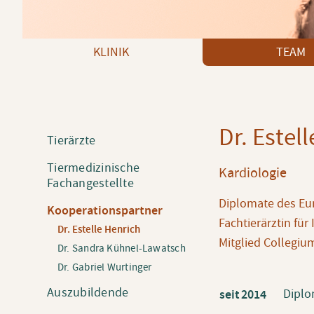
Navigation überspringen
KLINIK
TEAM
Dr. Estel
Navigation
Tierärzte
überspringen
Tiermedizinische
Kardiologie
Fachangestellte
Diplomate des Eur
Kooperationspartner
Fachtierärztin für
Dr. Estelle Henrich
Mitglied Collegiu
Dr. Sandra Kühnel-Lawatsch
Dr. Gabriel Wurtinger
Auszubildende
Diplo
seit
2014