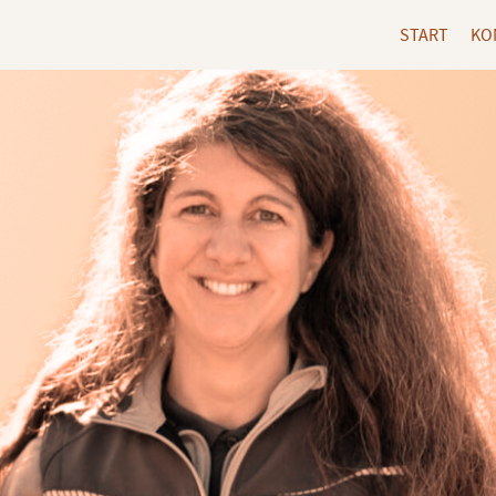
START
KO