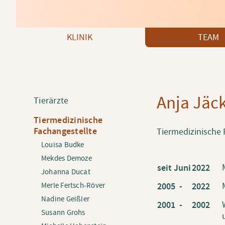
Navigation überspringen
KLINIK
TEAM
Anja Jäck
Navigation
Tierärzte
überspringen
Tiermedizinische
Fachangestellte
Tiermedizinische 
Louisa Budke
Mekdes Demoze
seit Juni
2022
Johanna Ducat
2005 -
2022
Merle Fertsch-Röver
Nadine Geißler
2001 -
2002
Susann Grohs