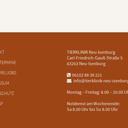
tion
KT
TIERKLINIK Neu-Isenburg
ringen
Carl-Friedrich-Gauß-Straße 5
TERMINE
63263 Neu-Isenburg
ERE/JOBS
06102 88 38 221
info@tierklinik-neu-isenbur
SSUM
Montag – Freitag:
8.00 – 20.00 U
SCHUTZ
AP
Notdienst am Wochenende:
Sa 8.00 Uhr bis So 8.00 Uhr