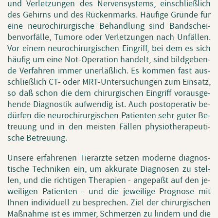
und Ver­let­zun­gen des Ner­ven­sys­tems, ein­schließ­lich
des Ge­hirns und des Rü­cken­marks. Häu­fi­ge Grün­de für
eine neu­ro­chir­ur­gi­sche Be­hand­lung sind Band­schei­
ben­vor­fäl­le, Tu­mo­re oder Ver­let­zun­gen nach Un­fäl­len.
Vor einem neu­ro­chir­ur­gi­schen Ein­griff, bei dem es sich
häu­fig um eine Not-Ope­ra­ti­on han­delt, sind bild­ge­ben­
de Ver­fah­ren immer un­er­läß­lich. Es kom­men fast aus­
schließ­lich CT- oder MRT-Un­ter­su­chun­gen zum Ein­satz,
so daß schon die dem chir­ur­gi­schen Ein­griff vor­aus­ge­
hen­de Dia­gnos­tik auf­wen­dig ist. Auch pos­tope­ra­tiv be­
dür­fen die neu­ro­chir­ur­gi­schen Pa­ti­en­ten sehr guter Be­
treu­ung und in den meis­ten Fäl­len phy­sio­the­ra­peu­ti­
sche Be­treu­ung.
Un­se­re er­fah­re­nen Tier­ärz­te set­zen mo­der­ne dia­gnos­
ti­sche Tech­ni­ken ein, um ak­ku­ra­te Dia­gno­sen zu stel­
len, und die rich­ti­gen The­ra­pi­en - an­ge­paßt auf den je­
wei­li­gen Pa­ti­en­ten - und die je­wei­li­ge Pro­gno­se mit
Ihnen in­di­vi­du­ell zu be­spre­chen. Ziel der chir­ur­gi­schen
Maß­nah­me ist es immer, Schmer­zen zu lin­dern und die