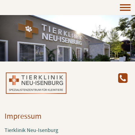
Im­pres­sum
Tier­kli­nik Neu-Isen­burg