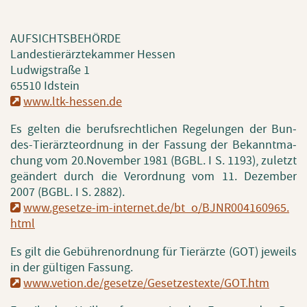
AUF­SICHTS­BE­HÖR­DE
Lan­des­tier­ärz­te­kam­mer Hes­sen
Lud­wig­stra­ße 1
65510 Id­stein
www.​ltk-hessen.​de
Es gel­ten die be­rufs­recht­li­chen Re­ge­lun­gen der Bun­
des-Tier­ärz­te­ord­nung in der Fas­sung der Be­kannt­ma­
chung vom 20.​November 1981 (BGBL. I S. 1193), zu­letzt
ge­än­dert durch die Ver­ord­nung vom 11. De­zem­ber
2007 (BGBL. I S. 2882).
www.​gesetze-im-internet.​de/​bt_​o/​BJNR004160965.​
html
Es gilt die Ge­büh­ren­ord­nung für Tier­ärz­te (GOT) je­weils
in der gül­ti­gen Fas­sung.
www.​vetion.​de/​gesetze/​Gesetzestexte/​GOT.​htm