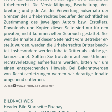
Ur­he­ber­recht. Die Ver­viel­fäl­ti­gung, Be­ar­bei­tung, Ver­
brei­tung und jede Art der Ver­wer­tung au­ßer­halb der
Gren­zen des Ur­he­ber­rech­tes be­dür­fen der schrift­li­chen
Zu­stim­mung des je­wei­li­gen Au­tors bzw. Er­stel­lers.
Down­loads und Ko­pi­en die­ser Seite sind nur für den
pri­va­ten, nicht kom­mer­zi­el­len Ge­brauch ge­stat­tet. So­
weit die In­hal­te auf die­ser Seite nicht vom Be­trei­ber er­
stellt wur­den, wer­den die Ur­he­ber­rech­te Drit­ter be­ach­
tet. Ins­be­son­de­re wer­den In­hal­te Drit­ter als sol­che ge­
kenn­zeich­net. Soll­ten Sie trotz­dem auf eine Ur­he­ber­
rechts­ver­let­zung auf­merk­sam wer­den, bit­ten wir um
einen ent­spre­chen­den Hin­weis. Bei Be­kannt­wer­den
von Rechts­ver­let­zun­gen wer­den wir der­ar­ti­ge In­hal­te
um­ge­hend ent­fer­nen.
Quel­le:
www.​e-recht24.​de Dis­clai­mer
BILD­NACH­WEIS
Hea­der-Bild Start­sei­te: Pixabay