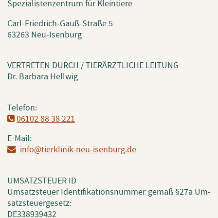
Spe­zia­lis­ten­zen­trum für Klein­tie­re
Carl-Fried­rich-Gauß-Stra­ße 5
63263 Neu-Isen­burg
VER­TRE­TEN DURCH / TIER­ÄRZT­LI­CHE LEI­TUNG
Dr. Bar­ba­ra Hell­wig
Te­le­fon:
06102 88 38 221
E-Mail:
info@​tierklinik-neu-isenburg.​de
UM­SATZ­STEU­ER ID
Um­satz­steu­er Iden­ti­fi­ka­ti­ons­num­mer gemäß §27a Um­
satz­steu­er­ge­setz:
DE338939432