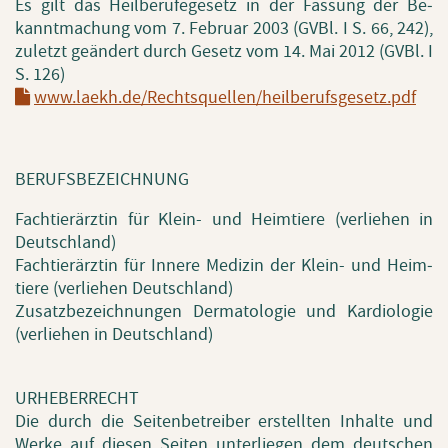
Es gilt das Heil­be­ru­fe­ge­setz in der Fas­sung der Be­
kannt­ma­chung vom 7. Fe­bru­ar 2003 (GVBl. I S. 66, 242),
zu­letzt ge­än­dert durch Ge­setz vom 14. Mai 2012 (GVBl. I
S. 126)
www.​laekh.​de/​Rechtsquellen/​heilberufsgesetz.​pdf
BE­RUFS­BE­ZEICH­NUNG
Fach­tier­ärz­tin für Klein- und Heim­tie­re (ver­lie­hen in
Deutsch­land)
Fach­tier­ärz­tin für In­ne­re Me­di­zin der Klein- und Heim­
tie­re (ver­lie­hen Deutsch­land)
Zu­satz­be­zeich­nun­gen Der­ma­to­lo­gie und Kar­dio­lo­gie
(ver­lie­hen in Deutsch­land)
UR­HE­BER­RECHT
Die durch die Sei­ten­be­trei­ber er­stell­ten In­hal­te und
Werke auf die­sen Sei­ten un­ter­lie­gen dem deut­schen