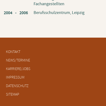
Fachangestellten
Berufsschulzentrum, Leipzig
2004 -
2006
Navigation
KONTAKT
überspringen
NEWS/TERMINE
KARRIERE/JOBS
IMPRESSUM
DATENSCHUTZ
SITEMAP