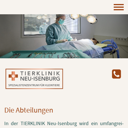
Die Ab­tei­lun­gen
In der TIER­KLI­NIK Neu-Isen­burg wird ein um­fang­rei­