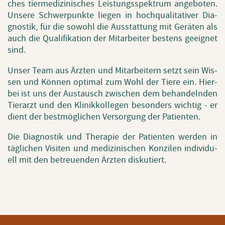
ches tier­me­di­zi­ni­sches Leis­tungs­spek­trum an­ge­bo­ten.
Un­se­re Schwer­punk­te lie­gen in hoch­qua­li­ta­ti­ver Dia­
gnos­tik, für die so­wohl die Aus­stat­tung mit Ge­rä­ten als
auch die Qua­li­fi­ka­ti­on der Mit­ar­bei­ter bes­tens ge­eig­net
sind.
Unser Team aus Ärz­ten und Mit­ar­bei­tern setzt sein Wis­
sen und Kön­nen op­ti­mal zum Wohl der Tiere ein. Hier­
bei ist uns der Aus­tausch zwi­schen dem be­han­deln­den
Tier­arzt und den Kli­nik­kol­le­gen be­son­ders wich­tig - er
dient der best­mög­li­chen Ver­sor­gung der Pa­ti­en­ten.
Die Dia­gnos­tik und The­ra­pie der Pa­ti­en­ten wer­den in
täg­li­chen Vi­si­ten und me­di­zi­ni­schen Kon­zi­len in­di­vi­du­
ell mit den be­treu­en­den Ärz­ten dis­ku­tiert.