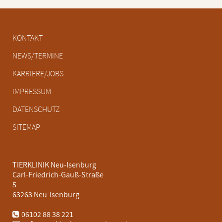
Navigation
KONTAKT
überspringen
NEWS/TERMINE
KARRIERE/JOBS
IMPRESSUM
DATENSCHUTZ
SITEMAP
TIERKLINIK Neu-Isenburg
Carl-Friedrich-Gauß-Straße
5
63263 Neu-Isenburg
06102 88 38 221