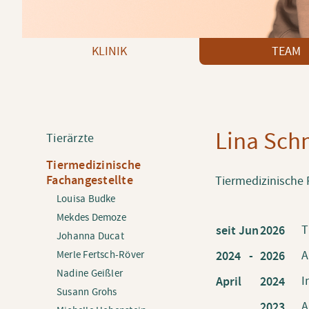
Navigation überspringen
KLINIK
TEAM
Lina Sch
Navigation
Tierärzte
überspringen
Tiermedizinische
Fachangestellte
Tiermedizinische 
Louisa Budke
Mekdes Demoze
T
seit Jun
2026
Johanna Ducat
A
2024 -
2026
Merle Fertsch-Röver
Nadine Geißler
I
April
2024
Susann Grohs
A
2023