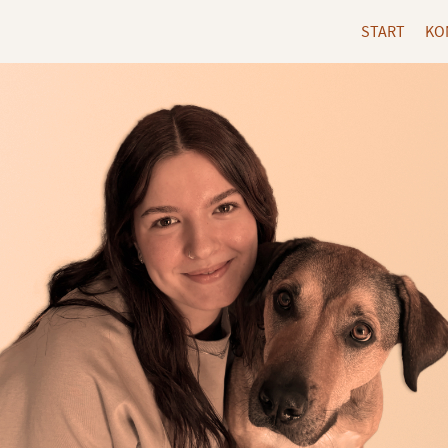
START
KO