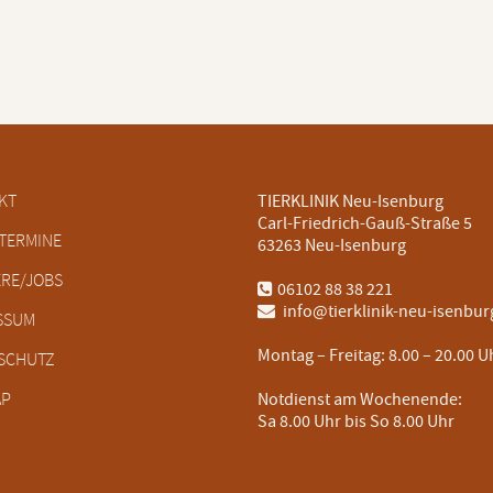
tion
KT
TIERKLINIK Neu-Isenburg
ringen
Carl-Friedrich-Gauß-Straße 5
TERMINE
63263 Neu-Isenburg
ERE/JOBS
06102 88 38 221
info@tierklinik-neu-isenbur
SSUM
Montag – Freitag:
8.00 – 20.00 U
SCHUTZ
AP
Notdienst am Wochenende:
Sa 8.00 Uhr bis So 8.00 Uhr