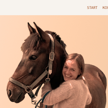
START
KO