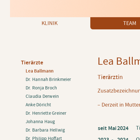
Navigation überspringen
KLINIK
TEAM
Lea Ball
Navigation
Tierärzte
überspringen
Lea Ballmann
Tierärztin
Dr. Hannah Brinkmeier
Dr. Ronja Broch
Zusatzbezeichnun
Claudia Derwein
– Derzeit in Mutte
Anke Döricht
Dr. Henriette Greiner
Johanna Haug
T
seit Mai
2024
Dr. Barbara Hellwig
Dr. Philipp Hoffart
O
2023 -
2024