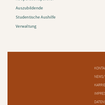
Auszubildende
Studentische Aushilfe
Verwaltung
Naviga
KONTA
übersp
NEWS/
KARRI
IMPRE
DATEN