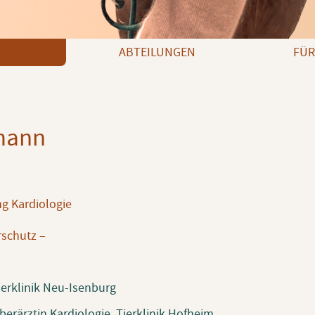
ABTEILUNGEN
FÜR
mann
g Kardiologie
rschutz –
ierklinik Neu-Isenburg
berärztin Kardiologie, Tierklinik Hofheim