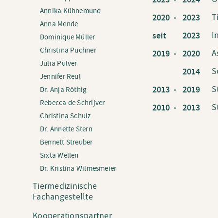
Annika Kühnemund
T
2020 -
2023
Anna Mende
I
seit
2023
Dominique Müller
Christina Püchner
A
2019 -
2020
Julia Pulver
S
2014
Jennifer Reul
S
2013 -
2019
Dr. Anja Röthig
Rebecca de Schrijver
S
2010 -
2013
Christina Schulz
Dr. Annette Stern
Bennett Streuber
Sixta Wellen
Dr. Kristina Wilmesmeier
Tiermedizinische
Fachangestellte
Kooperationspartner