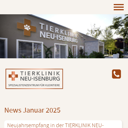
News Ja­nu­ar 2025
Neu­jahrs­emp­fang in der TIER­KLI­NIK NEU-