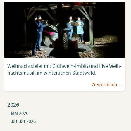
Weih­nachts­fei­er mit Glüh­wein-Im­biß und Live Weih­
nachts­mu­sik im win­ter­li­chen Stadt­wald.
Wei­ter­le­sen ...
2026
Mai 2026
Januar 2026