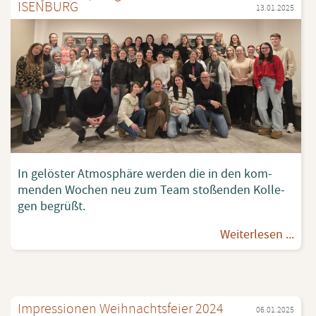
ISEN­BURG
13.01.2025
In ge­lös­ter At­mo­sphä­re wer­den die in den kom­
men­den Wo­chen neu zum Team sto­ßen­den Kol­le­
gen be­grüßt.
Wei­ter­le­sen ...
Im­pres­sio­nen Weih­nachts­fei­er 2024
06.01.2025