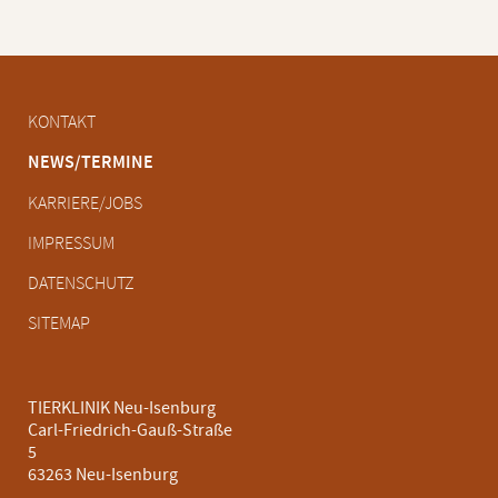
Navigation
KONTAKT
überspringen
NEWS/TERMINE
KARRIERE/JOBS
IMPRESSUM
DATENSCHUTZ
SITEMAP
TIERKLINIK Neu-Isenburg
Carl-Friedrich-Gauß-Straße
5
63263 Neu-Isenburg