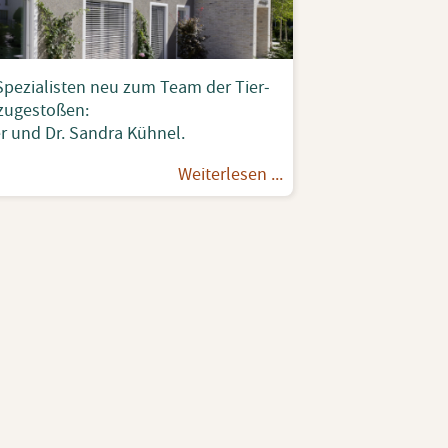
pe­zia­lis­ten neu zum Team der Tier­
zu­ge­sto­ßen:
­er und Dr. San­dra Küh­nel.
Wei­ter­le­sen ...