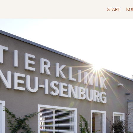
START
KO