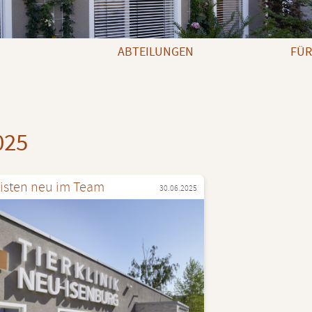
ABTEILUNGEN
FÜR
025
a­lis­ten neu im Team
30.06.2025