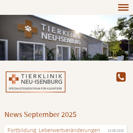
News Sep­tem­ber 2025
Fort­bil­dung: Le­ber­wert­ver­än­de­run­gen
23.09.2025