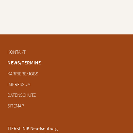
Navigation
KONTAKT
überspringen
NEWS/TERMINE
KARRIERE/JOBS
IMPRESSUM
DATENSCHUTZ
SITEMAP
TIERKLINIK Neu-Isenburg