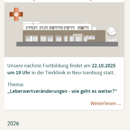
Un­se­re nächs­te Fort­bil­dung fin­det am
22.10.2025
um 19 Uhr
in der Tier­kli­nik in Neu-Isen­burg statt.
Thema:
„Le­ber­wert­ver­än­de­run­gen - wie geht es wei­ter?“
Wei­ter­le­sen ...
2026