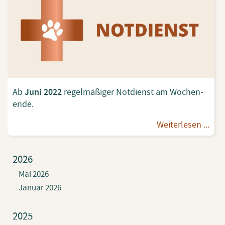
Ab
Juni 2022
re­gel­mä­ßi­ger Not­dienst am Wo­chen­
en­de.
Wei­ter­le­sen ...
2026
Mai 2026
Januar 2026
2025