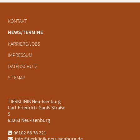
Navigation
KONTAKT
überspringen
NEWS/TERMINE
KARRIERE/JOBS
IMPRESSUM
DATENSCHUTZ
SITEMAP
TIERKLINIK Neu-Isenburg
Carl-Friedrich-Gauß-Straße
5
63263 Neu-Isenburg
06102 88 38 221
info@tierklinik-neu-isenburg.de