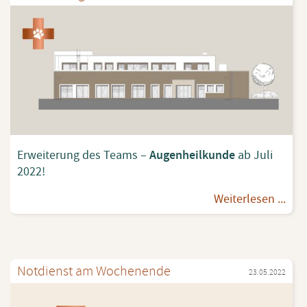
Er­wei­te­rung des Teams –
Au­gen­heil­kun­de
ab Juli
2022!
Wei­ter­le­sen ...
Not­dienst am Wo­chen­en­de
23.05.2022