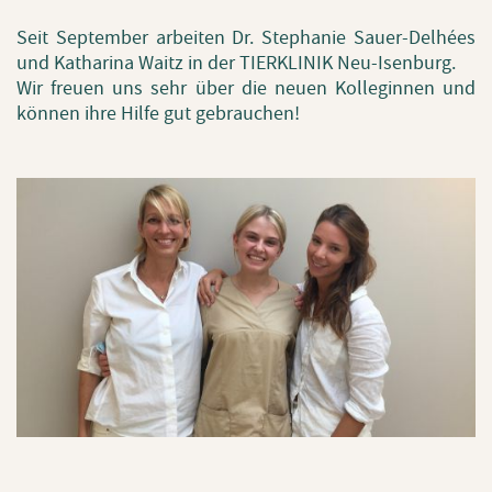
Seit Sep­tem­ber ar­bei­ten Dr. Ste­pha­nie Sau­er-Delhées
und Ka­tha­ri­na Waitz in der TIER­KLI­NIK Neu-Isen­burg.
Wir freu­en uns sehr über die neuen Kol­le­gin­nen und
kön­nen ihre Hilfe gut ge­brau­chen!