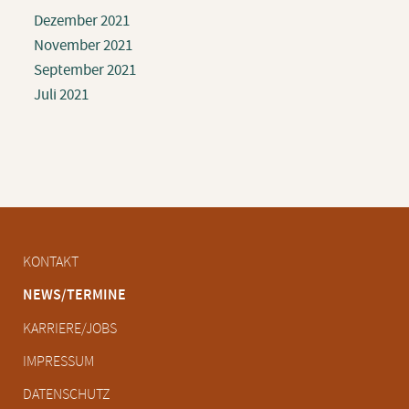
Dezember 2021
November 2021
September 2021
Juli 2021
Navigation
KONTAKT
überspringen
NEWS/TERMINE
KARRIERE/JOBS
IMPRESSUM
DATENSCHUTZ