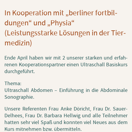
In Ko­ope­ra­ti­on mit „ber­li­ner fort­bil­
dun­gen“ und „Phy­sia“
(Leis­tungs­star­ke Lö­sun­gen in der Tier­
me­di­zin)
Ende April haben wir mit 2 un­se­rer star­ken und er­fah­
re­nen Ko­ope­ra­ti­ons­part­ner einen Ul­tra­schall Ba­sis­kurs
durch­ge­führt.
Thema:
Ul­tra­schall Ab­do­men – Ein­füh­rung in die Ab­do­mi­na­le
So­no­gra­phie.
Un­se­re Re­fe­ren­ten Frau Anke Dö­richt, Frau Dr. Sau­er-
Del­hees, Frau Dr. Bar­ba­ra Hell­wig und alle Teil­neh­mer
hat­ten sehr viel Spaß und konn­ten viel Neues aus dem
Kurs mit­neh­men bzw. über­mit­teln.