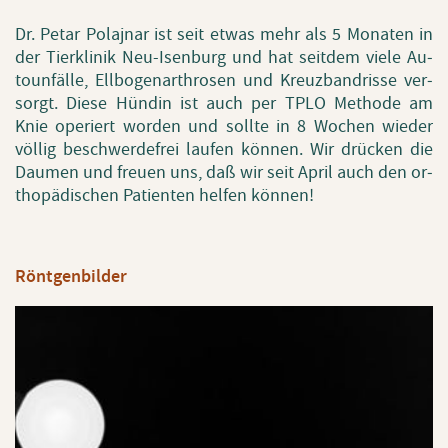
Dr. Petar Po­la­j­nar ist seit etwas mehr als 5 Mo­na­ten in
der Tier­kli­nik Neu-Isen­burg und hat seit­dem viele Au­
to­un­fäl­le, Ell­bo­gen­ar­thro­sen und Kreuz­band­ris­se ver­
sorgt. Diese Hün­din ist auch per TPLO Me­tho­de am
Knie ope­riert wor­den und soll­te in 8 Wo­chen wie­der
völ­lig be­schwer­de­frei lau­fen kön­nen. Wir drü­cken die
Dau­men und freu­en uns, daß wir seit April auch den or­
tho­pä­di­schen Pa­ti­en­ten hel­fen kön­nen!
Rönt­gen­bil­der