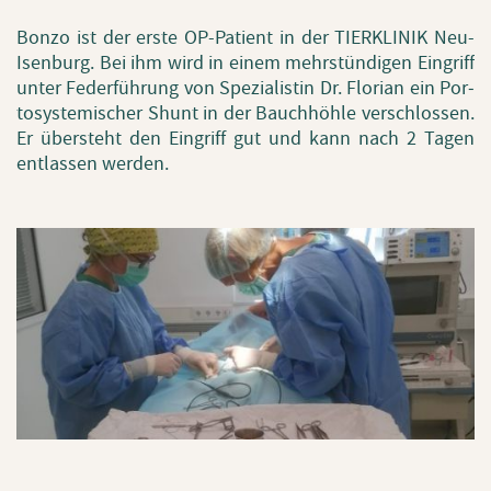
Bonzo ist der erste OP-Pa­ti­ent in der TIER­KLI­NIK Neu-
Isen­burg. Bei ihm wird in einem mehr­stün­di­gen Ein­griff
unter Fe­der­füh­rung von Spe­zia­lis­tin Dr. Flo­ri­an ein Por­
to­sys­te­mi­scher Shunt in der Bauch­höh­le ver­schlos­sen.
Er über­steht den Ein­griff gut und kann nach 2 Tagen
ent­las­sen wer­den.