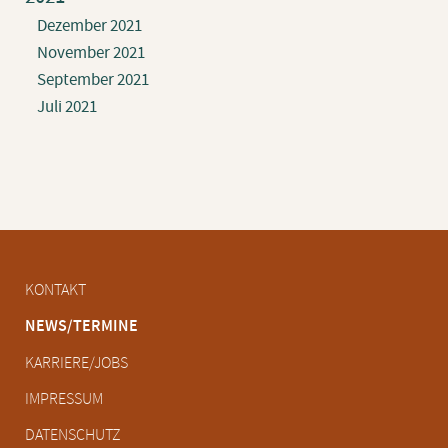
Dezember 2021
November 2021
September 2021
Juli 2021
Navigation
KONTAKT
überspringen
NEWS/TERMINE
KARRIERE/JOBS
IMPRESSUM
DATENSCHUTZ